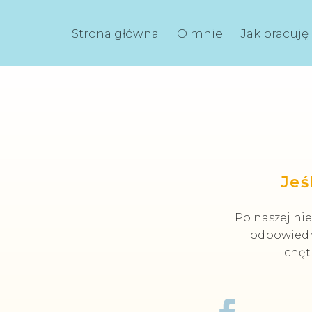
Strona główna
O mnie
Jak pracuję
Jeś
Po naszej nie
odpowiedni
chęt