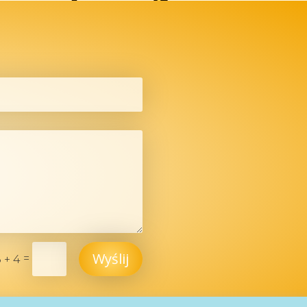
Wyślij
=
 + 4