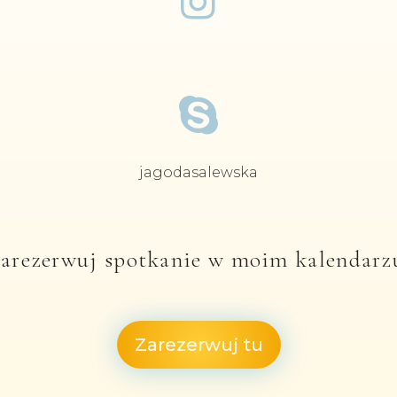


jagodasalewska
arezerwuj spotkanie w moim kalendarz
Zarezerwuj tu