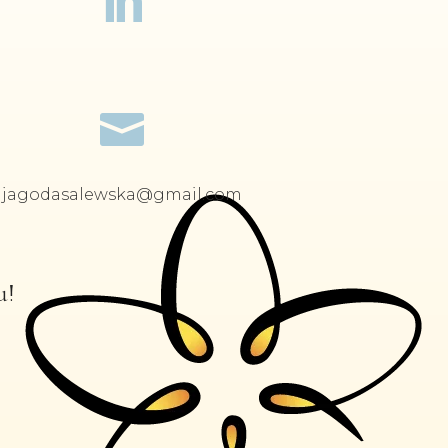


jagodasalewska@gmail.com
u!