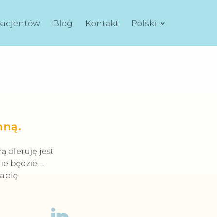
pacjentów
Blog
Kontakt
Polski
mną.
ą oferuję jest
ie będzie –
apię.