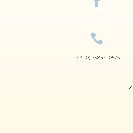


+44 (0) 7584410575
Z